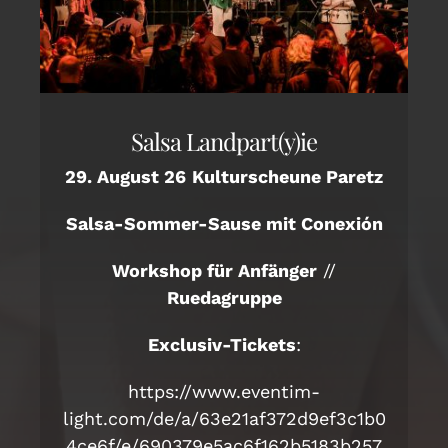
Salsa Landpart(y)ie
29. August 26
Kulturscheune Paretz
Salsa-Sommer-Sause mit Conexión
Workshop für Anfänger
//
Ruedagruppe
Exclusiv-Tickets
:
https://www.eventim-
light.com/de/a/63e21af372d9ef3c1b0
4ce6f/e/690379e5ac6f162b5183b257