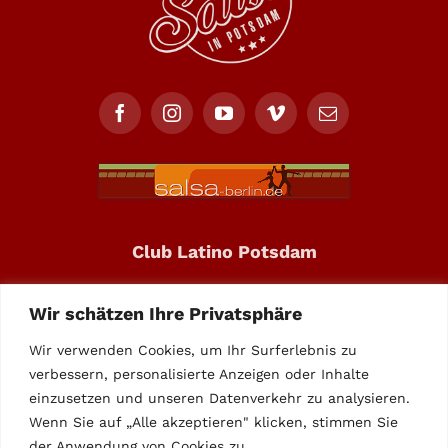
Club Latino Potsdam
Neuendorfer Anger 3
Wir schätzen Ihre Privatsphäre
14482 Potsdam
Wir verwenden Cookies, um Ihr Surferlebnis zu
Call: +49 331 – 708227
verbessern, personalisierte Anzeigen oder Inhalte
einzusetzen und unseren Datenverkehr zu analysieren.
info@club-latino.de
Wenn Sie auf „Alle akzeptieren" klicken, stimmen Sie
der Anwendung von Cookies zu.