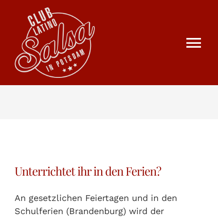
Zum
Inhalt
springen
Tog
Nav
HOME
30 JAHRE SALSA
KURSE
Unterrichtet ihr in den Ferien?
ÜBER UNS
An gesetzlichen Feiertagen und in den
BLOG
Schulferien (Brandenburg) wird der