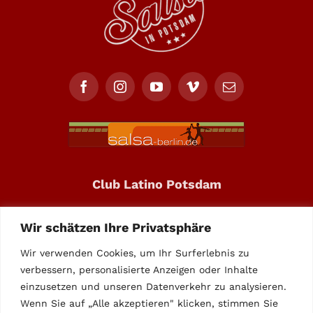
Club Latino Potsdam
Neuendorfer Anger 3
Wir schätzen Ihre Privatsphäre
14482 Potsdam
Wir verwenden Cookies, um Ihr Surferlebnis zu
Call: +49 331 – 708227
verbessern, personalisierte Anzeigen oder Inhalte
einzusetzen und unseren Datenverkehr zu analysieren.
info@club-latino.de
Wenn Sie auf „Alle akzeptieren" klicken, stimmen Sie