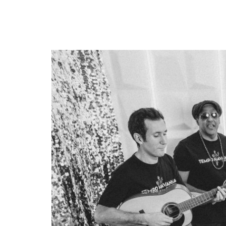
Potsdam tanzt mit Club Latino!
Zeige
grösseres
Bild