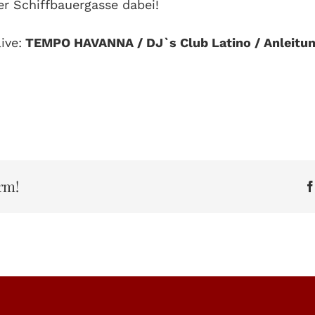
er Schiffbauergasse dabei!
ive:
TEMPO HAVANNA / DJ`s Club Latino / Anleitu
rm!