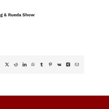
ng & Rueda Show
Facebook
X
Reddit
LinkedIn
WhatsApp
Tumblr
Pinterest
Vk
Xing
E-
Mail