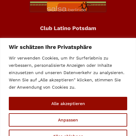
Club Latino Potsdam
Neuendorfer Anger 3
Wir schätzen Ihre Privatsphäre
14482 Potsdam
Wir verwenden Cookies, um Ihr Surferlebnis zu
Call: +49 331 – 708227
verbessern, personalisierte Anzeigen oder Inhalte
einzusetzen und unseren Datenverkehr zu analysieren.
info@club-latino.de
Wenn Sie auf „Alle akzeptieren" klicken, stimmen Sie
der Anwendung von Cookies zu.
Alle akzeptieren
© Copyright 2012 - 2026 |
Club Latino Potsdam
|
Anpassen
Datenschutz
|
Impressum